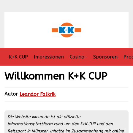
K+K CUP
Impressionen
Casino
Sponsoren
Pro
Willkommen K+K CUP
Autor
Leandor Falkrik
Leandor Falkrik
Die Website kkcup.de ist die offizielle
Informationsplattform rund um den K+K CUP und den
Reitsport in Münster. Inhalte im Zusammenhang mit online